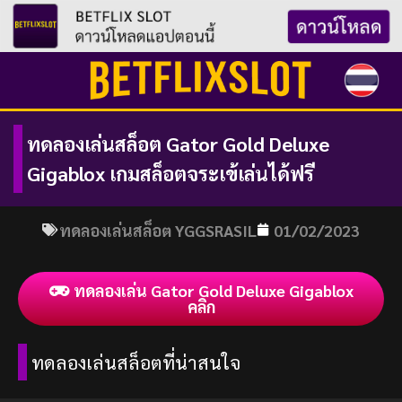
Skip
to
content
ทดลองเล่นสล็อต Gator Gold Deluxe
Gigablox เกมสล็อตจระเข้เล่นได้ฟรี
ทดลองเล่นสล็อต YGGSRASIL
01/02/2023
ทดลองเล่น Gator Gold Deluxe Gigablox
คลิก
ทดลองเล่นสล็อตที่น่าสนใจ