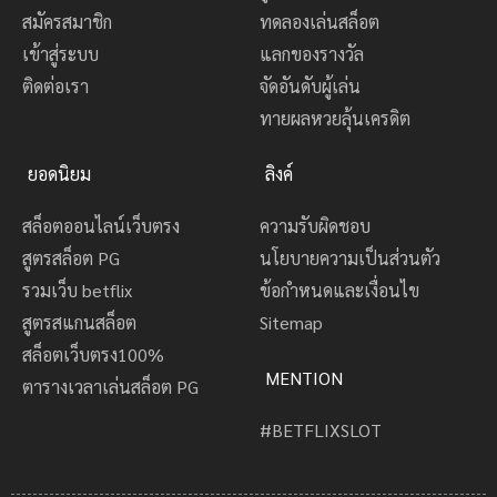
สมัครสมาชิก
ทดลองเล่นสล็อต
เข้าสู่ระบบ
แลกของรางวัล
ติดต่อเรา
จัดอันดับผู้เล่น
ทายผลหวยลุ้นเครดิต
ยอดนิยม
ลิงค์
สล็อตออนไลน์เว็บตรง
ความรับผิดชอบ
สูตรสล็อต PG
นโยบายความเป็นส่วนตัว
รวมเว็บ betflix
ข้อกำหนดและเงื่อนไข
สูตรสแกนสล็อต
Sitemap
สล็อตเว็บตรง100%
MENTION
ตารางเวลาเล่นสล็อต PG
#BETFLIXSLOT