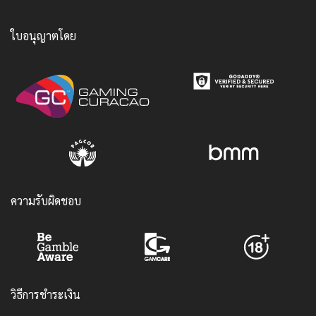
ใบอนุญาตโดย
ความรับผิดชอบ
วิธีการชำระเงิน