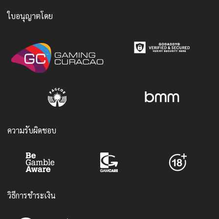
ใบอนุญาตโดย
ความรับผิดชอบ
วิธีการชำระเงิน