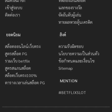
สมัครสมาชิก
ทดลองเล่นสล็อต
เข้าสู่ระบบ
แลกของรางวัล
ติดต่อเรา
จัดอันดับผู้เล่น
ทายผลหวยลุ้นเครดิต
ยอดนิยม
ลิงค์
สล็อตออนไลน์เว็บตรง
ความรับผิดชอบ
สูตรสล็อต PG
นโยบายความเป็นส่วนตัว
รวมเว็บ betflix
ข้อกำหนดและเงื่อนไข
สูตรสแกนสล็อต
Sitemap
สล็อตเว็บตรง100%
MENTION
ตารางเวลาเล่นสล็อต PG
#BETFLIXSLOT