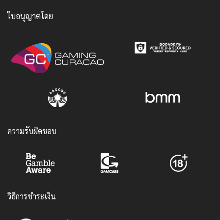
ใบอนุญาตโดย
ความรับผิดชอบ
วิธีการชำระเงิน