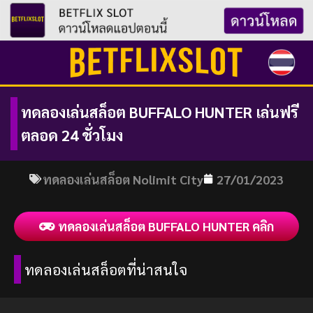
Skip
to
content
ทดลองเล่นสล็อต BUFFALO HUNTER เล่นฟรี
ตลอด 24 ชั่วโมง
ทดลองเล่นสล็อต Nolimit City
27/01/2023
ทดลองเล่นสล็อต BUFFALO HUNTER คลิก
ทดลองเล่นสล็อตที่น่าสนใจ