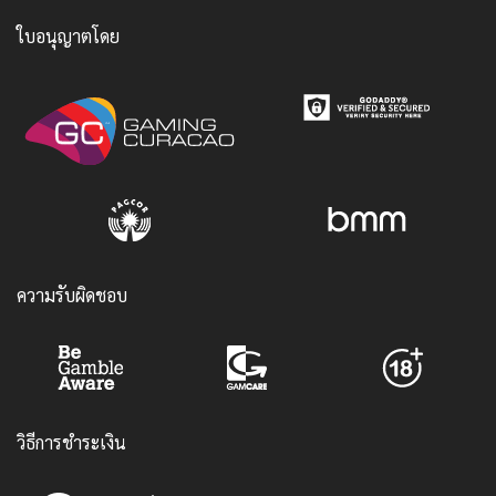
ใบอนุญาตโดย
ความรับผิดชอบ
วิธีการชำระเงิน