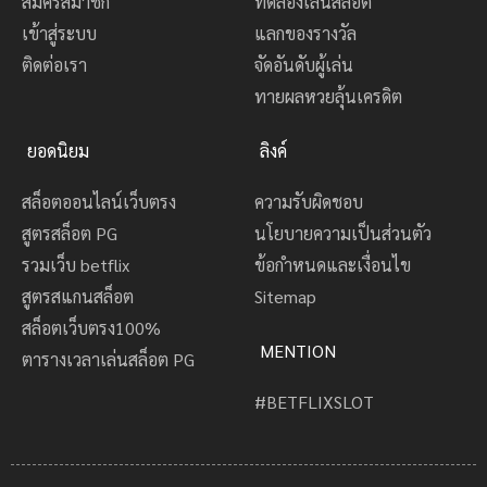
สมัครสมาชิก
ทดลองเล่นสล็อต
เข้าสู่ระบบ
แลกของรางวัล
ติดต่อเรา
จัดอันดับผู้เล่น
ทายผลหวยลุ้นเครดิต
ยอดนิยม
ลิงค์
สล็อตออนไลน์เว็บตรง
ความรับผิดชอบ
สูตรสล็อต PG
นโยบายความเป็นส่วนตัว
รวมเว็บ betflix
ข้อกำหนดและเงื่อนไข
สูตรสแกนสล็อต
Sitemap
สล็อตเว็บตรง100%
MENTION
ตารางเวลาเล่นสล็อต PG
#BETFLIXSLOT