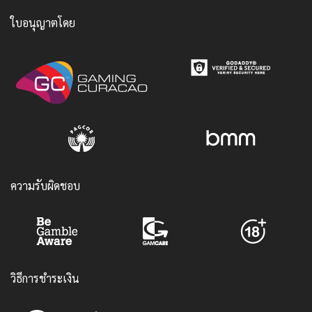
ใบอนุญาตโดย
ความรับผิดชอบ
วิธีการชำระเงิน