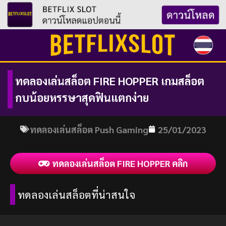
Skip
to
content
ทดลองเล่นสล็อต FIRE HOPPER เกมสล็อต
กบน้อยหรรษาสุดฟินแตกง่าย
ทดลองเล่นสล็อต Push Gaming
25/01/2023
ทดลองเล่นสล็อต FIRE HOPPER คลิก
ทดลองเล่นสล็อตที่น่าสนใจ