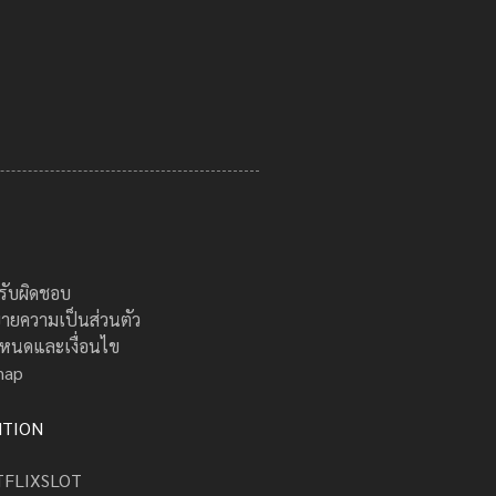
รับผิดชอบ
ายความเป็นส่วนตัว
ำหนดและเงื่อนไข
map
TION
TFLIXSLOT