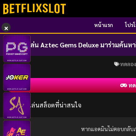
Skip
to
content
หน้าแรก
โปรโ
ทดลองเล่น Aztec Gems Deluxe มาร่วมค้นหาว
ทดลองเ
ทดล
ทดลองเล่นสล็อตที่น่าสนใจ
หากแอดมินไม่ตอบกลับภา