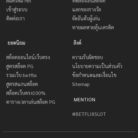
สมัครสมาชิก
ทดลองเล่นสล็อต
เข้าสู่ระบบ
แลกของรางวัล
ติดต่อเรา
จัดอันดับผู้เล่น
ทายผลหวยลุ้นเครดิต
ยอดนิยม
ลิงค์
สล็อตออนไลน์เว็บตรง
ความรับผิดชอบ
สูตรสล็อต PG
นโยบายความเป็นส่วนตัว
รวมเว็บ betflix
ข้อกำหนดและเงื่อนไข
สูตรสแกนสล็อต
Sitemap
สล็อตเว็บตรง100%
MENTION
ตารางเวลาเล่นสล็อต PG
#BETFLIXSLOT