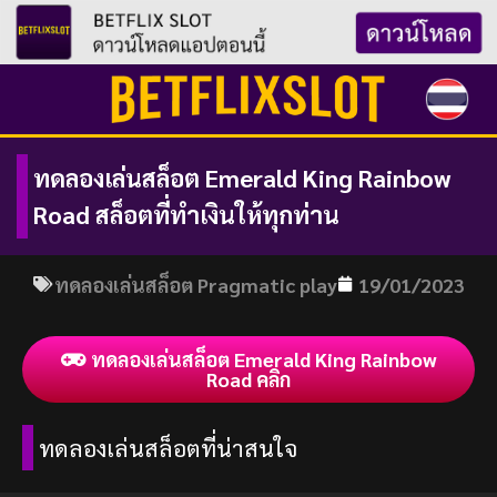
Skip
to
content
ทดลองเล่นสล็อต Emerald King Rainbow
Road สล็อตที่ทำเงินให้ทุกท่าน
ทดลองเล่นสล็อต Pragmatic play
19/01/2023
ทดลองเล่นสล็อต Emerald King Rainbow
Road คลิก
ทดลองเล่นสล็อตที่น่าสนใจ