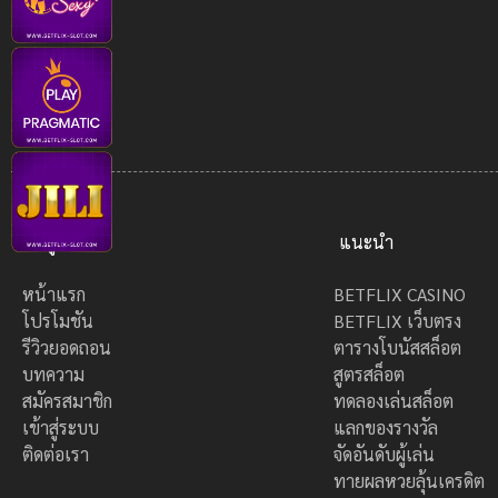
เมนูหลัก
แนะนำ
หน้าแรก
BETFLIX CASINO
โปรโมชัน
BETFLIX เว็บตรง
รีวิวยอดถอน
ตารางโบนัสสล็อต
บทความ
สูตรสล็อต
สมัครสมาชิก
ทดลองเล่นสล็อต
เข้าสู่ระบบ
แลกของรางวัล
ติดต่อเรา
จัดอันดับผู้เล่น
ทายผลหวยลุ้นเครดิต