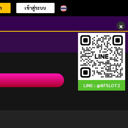
ก
เข้าสู่ระบบ
LINE : @BFSLOT2