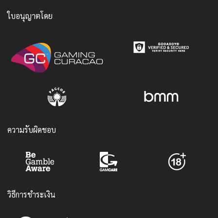
ใบอนุญาตโดย
ความรับผิดชอบ
วิธีการชำระเงิน