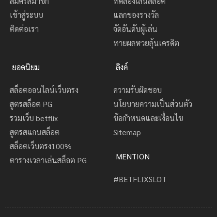
สมัครสมาชิก
ทดลองเล่นสล็อต
เข้าสู่ระบบ
แลกของรางวัล
ติดต่อเรา
จัดอันดับผู้เล่น
ทายผลหวยลุ้นเครดิต
ยอดนิยม
ลิงค์
สล็อตออนไลน์เว็บตรง
ความรับผิดชอบ
สูตรสล็อต PG
นโยบายความเป็นส่วนตัว
รวมเว็บ betflix
ข้อกำหนดและเงื่อนไข
สูตรสแกนสล็อต
Sitemap
สล็อตเว็บตรง100%
MENTION
ตารางเวลาเล่นสล็อต PG
#BETFLIXSLOT