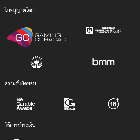
ใบอนุญาตโดย
ความรับผิดชอบ
วิธีการชำระเงิน