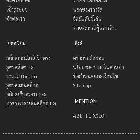
สมัครสมาชิก
ทดลองเล่นสล็อต
เข้าสู่ระบบ
แลกของรางวัล
ติดต่อเรา
จัดอันดับผู้เล่น
ทายผลหวยลุ้นเครดิต
ยอดนิยม
ลิงค์
สล็อตออนไลน์เว็บตรง
ความรับผิดชอบ
สูตรสล็อต PG
นโยบายความเป็นส่วนตัว
รวมเว็บ betflix
ข้อกำหนดและเงื่อนไข
สูตรสแกนสล็อต
Sitemap
สล็อตเว็บตรง100%
MENTION
ตารางเวลาเล่นสล็อต PG
#BETFLIXSLOT