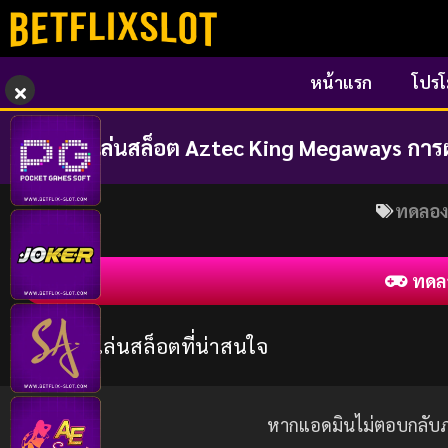
Skip
to
content
หน้าแรก
โปรโ
ทดลองเล่นสล็อต Aztec King Megaways การผ
ทดลองเ
ทดลอ
ทดลองเล่นสล็อตที่น่าสนใจ
หากแอดมินไม่ตอบกลับภา