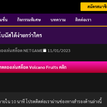
สมัครสมาชิ
มชั่น
กิจกรรมพิเศษ
บทความ
ติดต่อเรา
โบนัสได้ง่ายกว่าใคร
องเล่นสล็อต NETGAME
11/01/2023
ดลองเล่นสล็อต Volcano Fruits คลิก
ยใน 10 นาที โปรดติดต่อเราผ่านช่องทางสำรองด้านล่างนี้