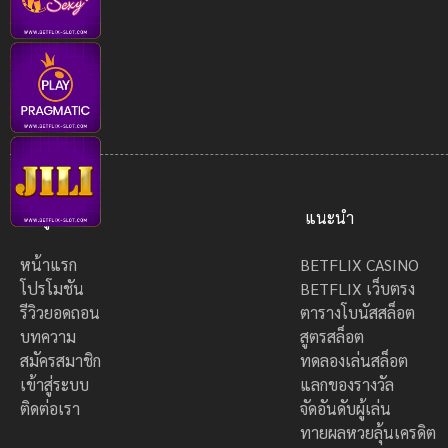
เมนูหลัก
แนะนำ
หน้าแรก
BETFLIX CASINO
โปรโมชัน
BETFLIX เว็บตรง
รีวิวยอดถอน
ตารางโบนัสสล็อต
บทความ
สูตรสล็อต
สมัครสมาชิก
ทดลองเล่นสล็อต
เข้าสู่ระบบ
แลกของรางวัล
ติดต่อเรา
จัดอันดับผู้เล่น
ทายผลหวยลุ้นเครดิต