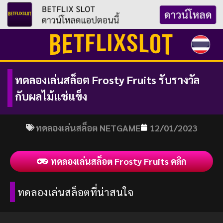
Skip
to
content
ทดลองเล่นสล็อต Frosty Fruits รับรางวัล
กับผลไม้แช่แข็ง
ทดลองเล่นสล็อต NETGAME
12/01/2023
ทดลองเล่นสล็อต Frosty Fruits คลิก
ทดลองเล่นสล็อตที่น่าสนใจ