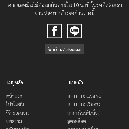
หากแอดมินไม่ตอบกลับภายใน 10 นาที โปรดติดต่อเรา
ผ่านช่องทางสำรองด้านล่างนี้
ร้องเรียน / เสนอแนะ
เมนูหลัก
แนะนำ
หน้าแรก
BETFLIX CASINO
โปรโมชัน
BETFLIX เว็บตรง
รีวิวยอดถอน
ตารางโบนัสสล็อต
บทความ
สูตรสล็อต