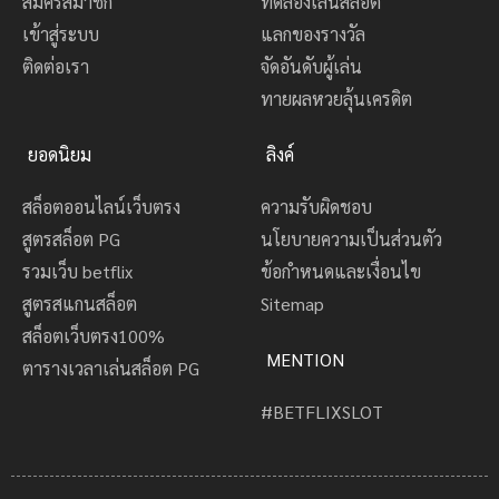
สมัครสมาชิก
ทดลองเล่นสล็อต
เข้าสู่ระบบ
แลกของรางวัล
ติดต่อเรา
จัดอันดับผู้เล่น
ทายผลหวยลุ้นเครดิต
ยอดนิยม
ลิงค์
สล็อตออนไลน์เว็บตรง
ความรับผิดชอบ
สูตรสล็อต PG
นโยบายความเป็นส่วนตัว
รวมเว็บ betflix
ข้อกำหนดและเงื่อนไข
สูตรสแกนสล็อต
Sitemap
สล็อตเว็บตรง100%
MENTION
ตารางเวลาเล่นสล็อต PG
#BETFLIXSLOT