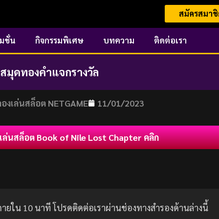
สมัครสมาชิ
มชั่น
กิจกรรมพิเศษ
บทความ
ติดต่อเรา
r สมุดทองคำแจกรางวัล
องเล่นสล็อต NETGAME
11/01/2023
ล่นสล็อต Book of Nile Lost Chapter คลิก
ยใน 10 นาที โปรดติดต่อเราผ่านช่องทางสำรองด้านล่างนี้