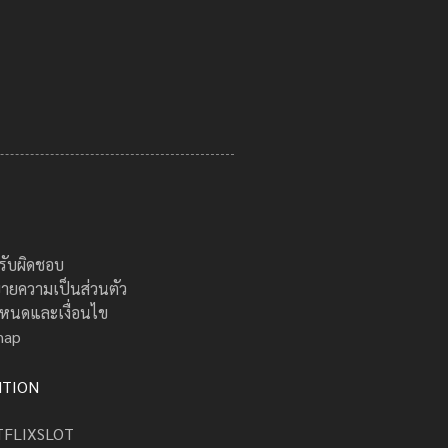
รับผิดชอบ
ายความเป็นส่วนตัว
ำหนดและเงื่อนไข
map
TION
TFLIXSLOT