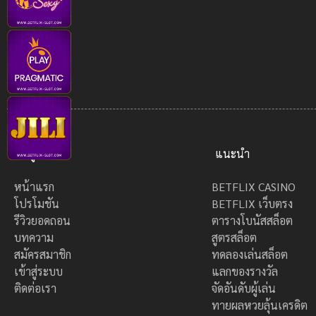
เมนูหลัก
แนะนำ
หน้าแรก
BETFLIX CASINO
โปรโมชัน
BETFLIX เว็บตรง
รีวิวยอดถอน
ตารางโบนัสสล็อต
บทความ
สูตรสล็อต
สมัครสมาชิก
ทดลองเล่นสล็อต
เข้าสู่ระบบ
แลกของรางวัล
ติดต่อเรา
จัดอันดับผู้เล่น
ทายผลหวยลุ้นเครดิต