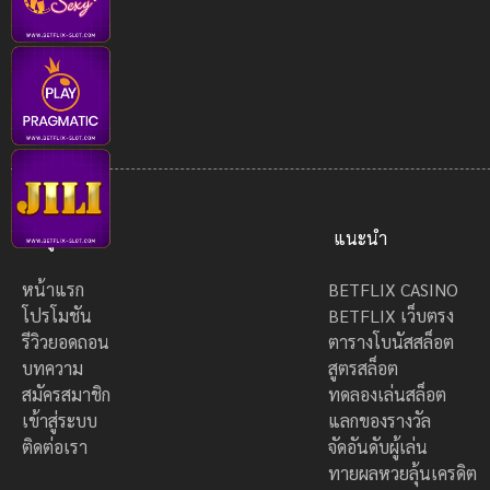
เมนูหลัก
แนะนำ
หน้าแรก
BETFLIX CASINO
โปรโมชัน
BETFLIX เว็บตรง
รีวิวยอดถอน
ตารางโบนัสสล็อต
บทความ
สูตรสล็อต
สมัครสมาชิก
ทดลองเล่นสล็อต
เข้าสู่ระบบ
แลกของรางวัล
ติดต่อเรา
จัดอันดับผู้เล่น
ทายผลหวยลุ้นเครดิต