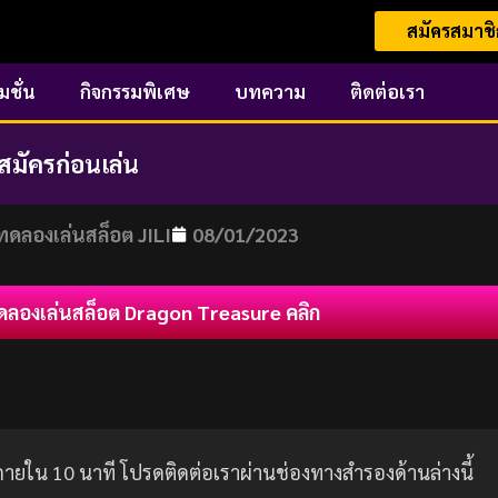
สมัครสมาชิ
มชั่น
กิจกรรมพิเศษ
บทความ
ติดต่อเรา
สมัครก่อนเล่น
ทดลองเล่นสล็อต JILI
08/01/2023
ลองเล่นสล็อต Dragon Treasure คลิก
ยใน 10 นาที โปรดติดต่อเราผ่านช่องทางสำรองด้านล่างนี้