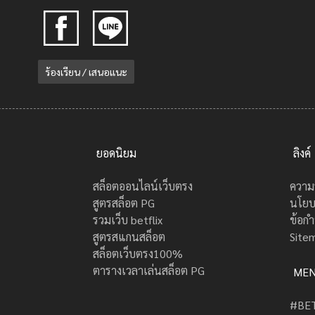
ร้องเรียน / เสนอแนะ
ยอดนิยม
ลิงค์
สล็อตออนไลน์เว็บตรง
ความ
สูตรสล็อต PG
นโยบ
รวมเว็บ betflix
ข้อก
สูตรสแกนสล็อต
Site
สล็อตเว็บตรง100%
ตารางเวลาเล่นสล็อต PG
MEN
#BE