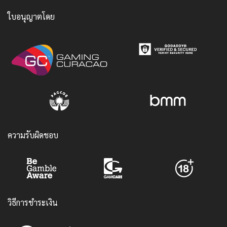
ใบอนุญาตโดย
ความรับผิดชอบ
วิธีการชำระเงิน