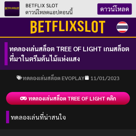
Skip
to
content
ทดลองเล่นสล็อต TREE OF LIGHT เกมสล็อต
ที่มาในตรีมต้นไม้แห่งแสง
ทดลองเล่นสล็อต EVOPLAY
11/01/2023
ทดลองเล่นสล็อต TREE OF LIGHT คลิก
ทดลองเล่นที่น่าสนใจ