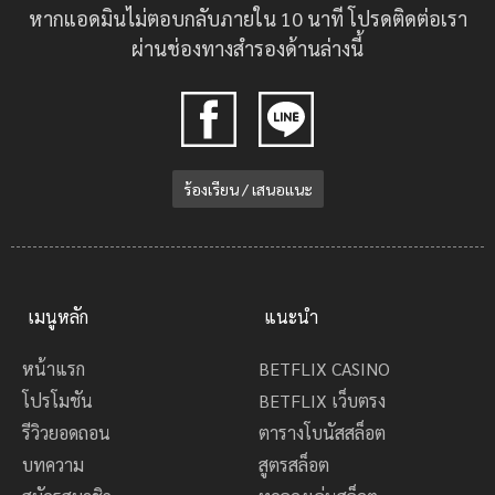
หากแอดมินไม่ตอบกลับภายใน 10 นาที โปรดติดต่อเรา
ผ่านช่องทางสำรองด้านล่างนี้
ร้องเรียน / เสนอแนะ
เมนูหลัก
แนะนำ
หน้าแรก
BETFLIX CASINO
โปรโมชัน
BETFLIX เว็บตรง
รีวิวยอดถอน
ตารางโบนัสสล็อต
บทความ
สูตรสล็อต