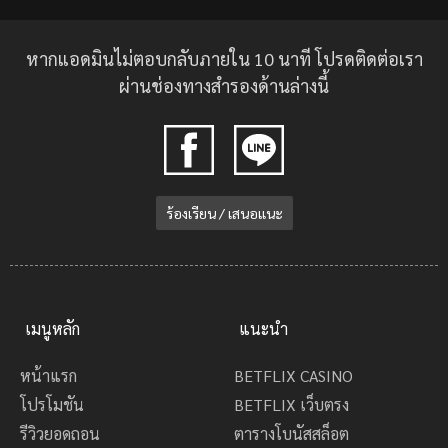
หากแอดมินไม่ตอบกลับภายใน 10 นาที โปรดติดต่อเรา
ผ่านช่องทางสำรองด้านล่างนี้
ร้องเรียน / เสนอแนะ
เมนูหลัก
แนะนำ
หน้าแรก
BETFLIX CASINO
โปรโมชัน
BETFLIX เว็บตรง
รีวิวยอดถอน
ตารางโบนัสสล็อต