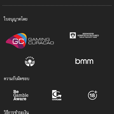
ใบอนุญาตโดย
ความรับผิดชอบ
วิธีการชำระเงิน