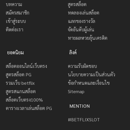
บทความ
สูตรสล็อต
สมัครสมาชิก
ทดลองเล่นสล็อต
เข้าสู่ระบบ
แลกของรางวัล
ติดต่อเรา
จัดอันดับผู้เล่น
ทายผลหวยลุ้นเครดิต
ยอดนิยม
ลิงค์
สล็อตออนไลน์เว็บตรง
ความรับผิดชอบ
สูตรสล็อต PG
นโยบายความเป็นส่วนตัว
รวมเว็บ betflix
ข้อกำหนดและเงื่อนไข
สูตรสแกนสล็อต
Sitemap
สล็อตเว็บตรง100%
MENTION
ตารางเวลาเล่นสล็อต PG
#BETFLIXSLOT