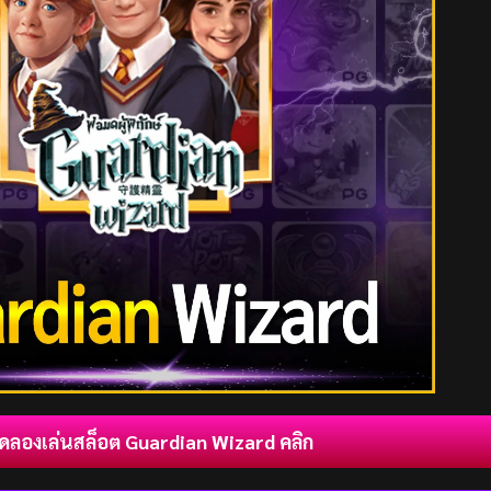
ลองเล่นสล็อต Guardian Wizard คลิก