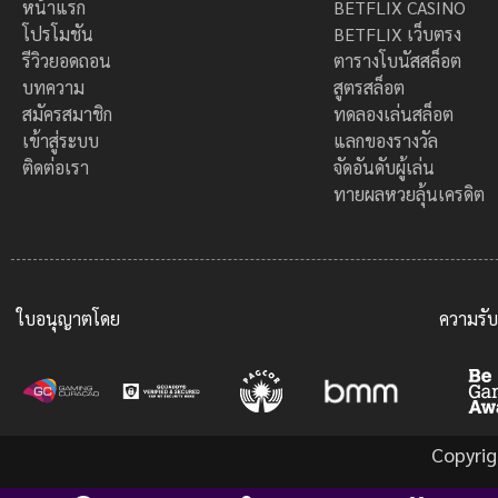
หน้าแรก
BETFLIX CASINO
โปรโมชัน
BETFLIX เว็บตรง
รีวิวยอดถอน
ตารางโบนัสสล็อต
บทความ
สูตรสล็อต
สมัครสมาชิก
ทดลองเล่นสล็อต
เข้าสู่ระบบ
แลกของรางวัล
ติดต่อเรา
จัดอันดับผู้เล่น
ทายผลหวยลุ้นเครดิต
ใบอนุญาตโดย
ความรั
Copyrig