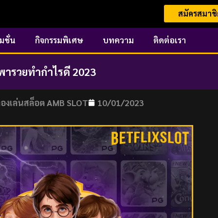
สมัครสมาชิ
มชั่น
กิจกรรมพิเศษ
บทความ
ติดต่อเรา
ตพารวยทำกำไรดี 2023
องเล่นสล็อต AMB SLOT
10/01/2023