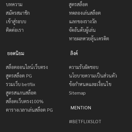
บทความ
สูตรสล็อต
สมัครสมาชิก
ทดลองเล่นสล็อต
เข้าสู่ระบบ
แลกของรางวัล
ติดต่อเรา
จัดอันดับผู้เล่น
ทายผลหวยลุ้นเครดิต
ยอดนิยม
ลิงค์
สล็อตออนไลน์เว็บตรง
ความรับผิดชอบ
สูตรสล็อต PG
นโยบายความเป็นส่วนตัว
รวมเว็บ betflix
ข้อกำหนดและเงื่อนไข
สูตรสแกนสล็อต
Sitemap
สล็อตเว็บตรง100%
MENTION
ตารางเวลาเล่นสล็อต PG
#BETFLIXSLOT