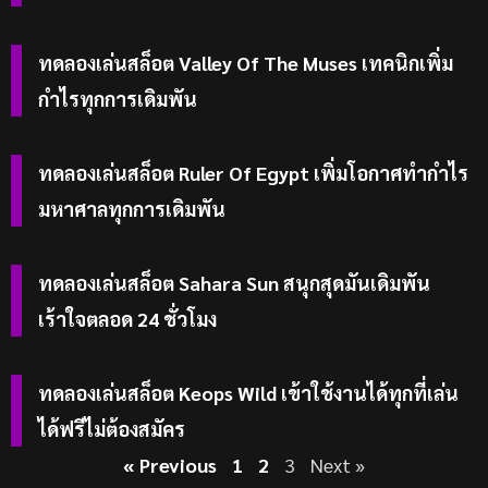
ทดลองเล่นสล็อต Valley Of The Muses เทคนิกเพิ่ม
กำไรทุกการเดิมพัน
ทดลองเล่นสล็อต Ruler Of Egypt เพิ่มโอกาศทำกำไร
มหาศาลทุกการเดิมพัน
ทดลองเล่นสล็อต Sahara Sun สนุกสุดมันเดิมพัน
เร้าใจตลอด 24 ชั่วโมง
ทดลองเล่นสล็อต Keops Wild เข้าใช้งานได้ทุกที่เล่น
ได้ฟรีไม่ต้องสมัคร
« Previous
1
2
3
Next »