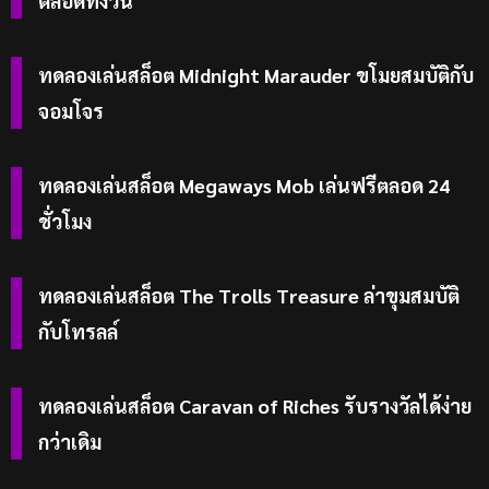
ตลอดทั้งวัน
ทดลองเล่นสล็อต Midnight Marauder ขโมยสมบัติกับ
จอมโจร
ทดลองเล่นสล็อต Megaways Mob เล่นฟรีตลอด 24
ชั่วโมง
ทดลองเล่นสล็อต The Trolls Treasure ล่าขุมสมบัติ
กับโทรลล์
ทดลองเล่นสล็อต Caravan of Riches รับรางวัลได้ง่าย
กว่าเดิม