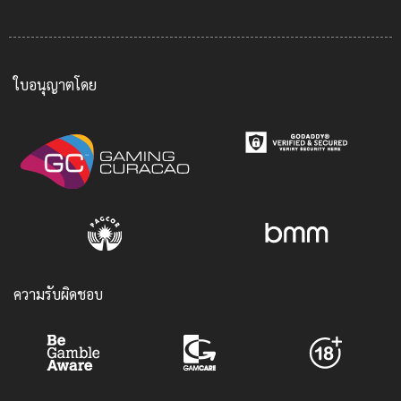
ใบอนุญาตโดย
ความรับผิดชอบ