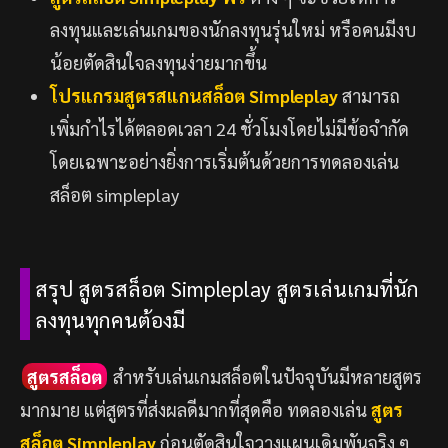
ลงทุนและเล่นเกมของนักลงทุนรุ่นใหม่ หรือคนมีงบ
น้อยตัดสินใจลงทุนง่ายมากขึ้น
โปรแกรมสูตรสแกนสล็อต Simpleplay
สามารถ
เพิ่มกำไรได้ตลอดเวลา 24 ชั่วโมงโดยไม่มีข้อจำกัด
โดยเฉพาะอย่างยิ่งการเริ่มต้นด้วยการทดลองเล่น
สล็อต simpleplay
สรุป สูตรสล็อต Simpleplay สูตรเล่นเกมที่นัก
ลงทุนทุกคนต้องมี
สูตรสล็อต
สำหรับเล่นเกมสล็อตในปัจจุบันมีหลายสูตร
มากมาย แต่สูตรที่ส่งผลดีมากที่สุดคือ ทดลองเล่น
สูตร
สล็อต Simpleplay
ก่อนตัดสินใจวางแผนเดิมพันจริง ๆ