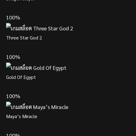
100%
Three Star God 2
100%
Gold Of Egypt
100%
Maya’s Miracle
100%