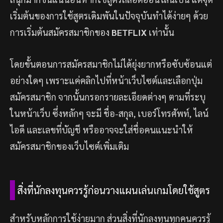
เริ่มต้นของการใช้สูตรเดิมพันในปัจจุบันทำได้ง่ายๆ ด้วย
การเริ่มต้นสมัครสมาชิกของ
BETFLIX
เท่านั้น
โดยขั้นตอนการสมัครสมาชิกไม่ได้ยุ่งยากหรือซับซ้อนแต่
อย่างใดๆ เพราะแค่คลิกไปที่หน้าเว็บไซต์และเลือกปุ่ม
สมัครสมาชิก จากนั้นกรอกรายละเอียดต่างๆ ตามที่ระบุ
ในหน้าเว็บ ซึ่งหลักๆ จะมี ชื่อ-สกุล, เบอร์โทรศัพท์, ไลน์
ไอดี และเลขที่บัญชี หรืออาจจะใส่ชื่อคนแนะนำให้
สมัครสมาชิกของเว็บไซต์เพิ่มเติม
สิ่งที่นักลงทุนควรรู้ก่อนวางแผนเล่นเกมโดยใช้สูตร
สำหรับหลักการใช้ง่ายมาก ส่วนสิ่งที่นักลงทุนทุกคนควรรู้