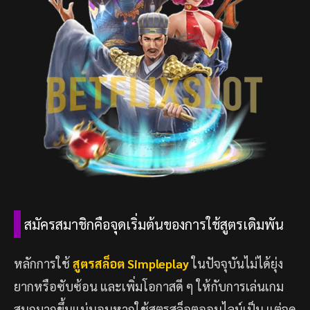
สมัครสมาชิกคือจุดเริ่มต้นของการใช้สูตรเดิมพัน
หลักการใช้
สูตรสล็อต Simpleplay
ในปัจจุบันไม่ได้ยุ่ง
ยากหรือซับซ้อน และเพิ่มโอกาสดี ๆ ให้กับการเล่นเกม
สนุกมากขึ้นแน่นอนหากใช้สูตรสล็อตออนไลน์เป็น แต่จุด