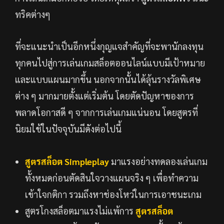
ทริคต่างๆ
ที่จะแนะนำเป็นอีกหนึ่งกุญแจสำคัญที่จะพานักลงทุน
ทุกคนไปสู่การเล่นเกมสล็อตออนไลน์แบบมีเป้าหมาย
และแบบแผนมากขึ้น นอกจากนั้นได้ลุ้นรางวัลพิเศษ
ต่าง ๆ มากมายตั้งแต่เริ่มต้น โดยตัดปัญหาของการ
พลาดโอกาสดี ๆ จากการเล่นเกมแน่นอน โดยสูตรที่
นิยมใช้ในปัจจุบันมีดังต่อไปนี้
สูตรสล็อต Simpleplay
มาแรงอย่างทดลองเล่นเกม
ทั้งหมดก่อนตัดสินใจวางแผนจริง ๆ เพื่อทำความ
เข้าใจกติกา รวมถึงหาช่องโหว่ในการเอาชนะเกม
สูตรโกงสล็อตมาแรงไม่แพ้การ
สูตรสล็อต