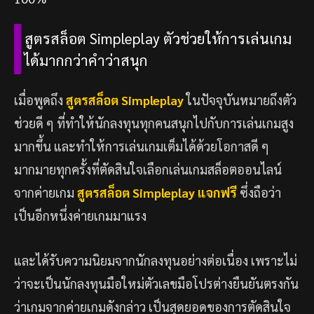
สูตรสล็อต Simpleplay ตัวช่วยให้การเล่นเกม
ได้มากกว่าคำว่าสนุก
เมื่อพูดถึง
สูตรสล็อต Simpleplay
ในปัจจุบันหมายถึงตัว
ช่วยดี ๆ ที่ทำให้นักลงทุนทุกคนสนุกไปกับการเล่นเกมสูง
มากขึ้น และทำให้การเล่นเกมเต็มได้ด้วยโอกาสดี ๆ
มากมายทุกครั้งที่ตัดสินใจเลือกเล่นเกมสล็อตออนไลน์
จากค่ายเกม
สูตรสล็อต Simpleplay แจกฟรี
ซึ่งถือว่า
เป็นอีกหนึ่งค่ายเกมมาแรง
และได้รับความนิยมจากนักลงทุนอย่างต่อเนื่อง เพราะไม่
ว่าจะเป็นนักลงทุนมือใหม่ตัวเลขมือโปรต่างยืนยันตรงกัน
ว่าเกมจากค่ายเกมดังกล่าว เป็นสุดยอดของการตัดสินใจ