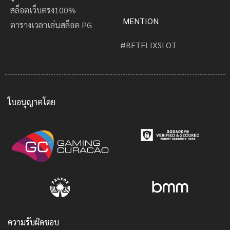
สล็อตเว็บตรง100%
MENTION
ตารางเวลาเล่นสล็อต PG
#BETFLIXSLOT
ใบอนุญาตโดย
ความรับผิดชอบ