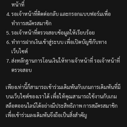
หน้าที่
รอเจ้าหน้าที่ติดต่อกลับ และกรอกแบบฟอร์มเพื่อ
ทำการสมัครสมาชิก
รอเจ้าหน้าที่ตรวจสอบข้อมูลให้เรียบร้อย
ทำการฝากเงินเข้าสู่ระบบ เพื่อเปิดบัญชีกับทาง
เว็บไซต์
ส่งหลักฐานการโอนเงินให้ทางเจ้าหน้าที่ รอเจ้าหน้าที่
ตรวจสอบ
เพียงเท่านี้ก็สามารถเข้าร่วมเดิมพันกับเกมการเดิมพันที่มี
บนเว็บไซต์ของเราได้ เพื่อให้คุณสามารถใช้งานกับเกม
สล็อตออนไลน์ได้อย่างมีประสิทธิภาพ การสมัครสมาชิก
เพื่อเข้าร่วมลงเดิมพันจึงถือเป็นสิ่งสำคัญ